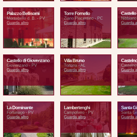
Palazzo Bellisomi
Torre Fornello
Castello 
Montebello d. B. - PV
Ziano Piacentino - PC
Nibbiano
Guarda altro
Guarda altro
Guarda a
Castello di Giovenzano
Villa Bruno
Casteln
Giovenzano - PV
Tortona - AL
Castelno
Guarda altro
Guarda altro
Guarda a
La Dominante
Lambertenghi
Santa Gi
Fortunago - PV
Campoferro - PV
Santa Gi
Guarda altro
Guarda altro
Guarda a