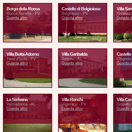
Borgo della Rocca
Castello di Belgioioso
Villa San
Rocca Susella - PV
Belgioioso - PV
Rivanaz
Guarda altro
Guarda altro
Guarda a
Villa Botta Adorno
Villa Garibalda
Castello
Torre d'Isola - PV
Tortona - AL
Chignolo
Guarda altro
Guarda altro
Guarda a
La Scrivana
Villa Ronchi
Villa Ca
Valmadonna - AL
Vigevano - PV
Gropello 
Guarda altro
Guarda altro
Guarda a